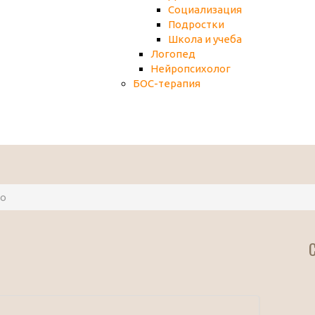
Социализация
Подростки
Школа и учеба
Логопед
Нейропсихолог
БОС-терапия
о