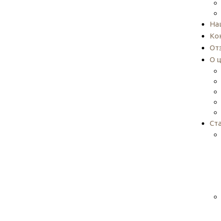
На
Ко
От
О 
Ст