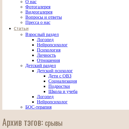
О нас
Фотогалерея
Видеогалерея
Вопросы и ответы
Пресса о нас
Статьи
Взрослый раздел
Логопед
Нейропсихолог
Психология
Личность
Отношения
Детский раздел
Детский психолог
Дети с ОВЗ
Социализация
Подростки
Школа и учеба
Логопед
Нейропсихолог
БОС-терапия
Архив тэгов:
срывы