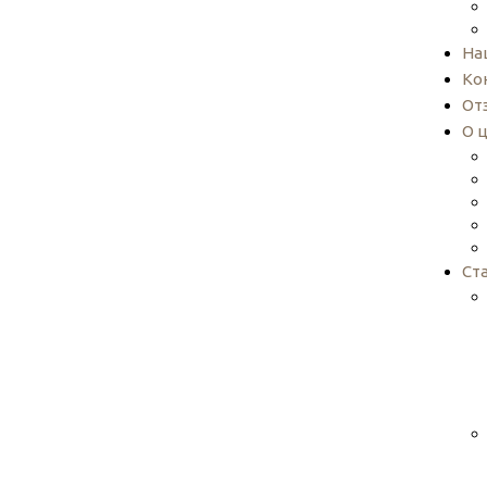
На
Ко
От
О 
Ст