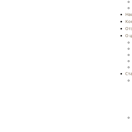
На
Ко
От
О 
Ст