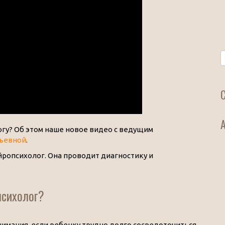
огу? Об этом наше новое видео с ведущим
ьевной
.
йропсихолог. Она проводит диагностику и
психолог?
имания, если ребенку трудно долго сосредоточиться