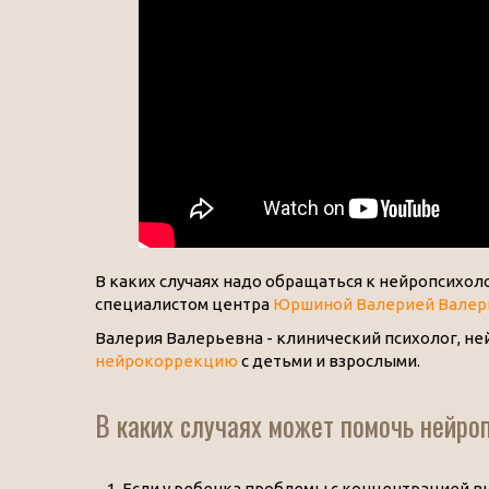
В каких случаях надо обращаться к нейропсихол
специалистом центра
Юршиной Валерией Валер
Валерия Валерьевна - клинический психолог, не
нейрокоррекцию
с детьми и взрослыми.
В каких случаях может помочь нейро
Если у ребенка проблемы с концентрацией вн