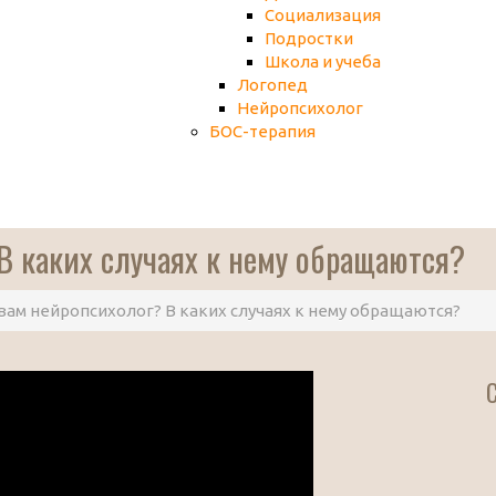
Социализация
Подростки
Школа и учеба
Логопед
Нейропсихолог
БОС-терапия
В каких случаях к нему обращаются?
вам нейропсихолог? В каких случаях к нему обращаются?