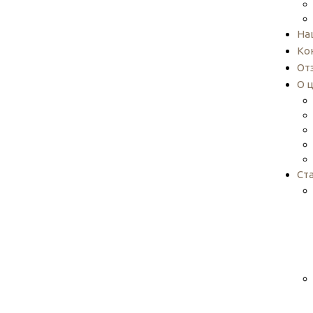
На
Ко
От
О 
Ст