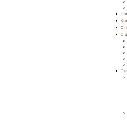
На
Ко
От
О 
Ст