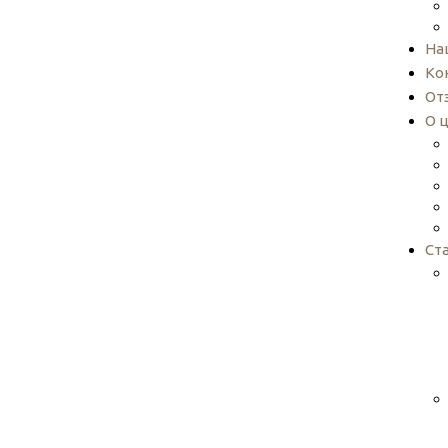
На
Ко
От
О 
Ст