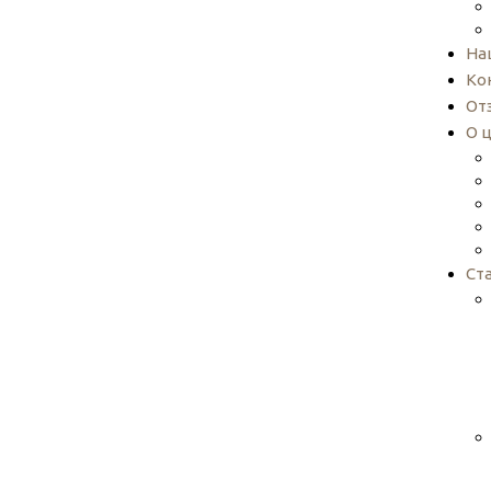
На
Ко
От
О 
Ст