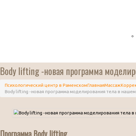
Body lifting -новая программа модели
Психологический центр в Раменском
Главная
Массаж
Корре
Body lifting -новая программа моделирования тела в наше
Программа Body lifting