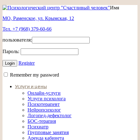
Имя
МО, Раменское, ул. Крымская, 12
Тел. +7 (968) 379-60-66
пользователя:
Пароль:
Register
Remember my password
Услуги и цены
Онлайн-услуги
Услуги психолога
Психотерапевт
Нейропсихолог
Логопед-дефектолог
БОС-терапия
Психиатр
Групповые занятия
Аренда кабинета