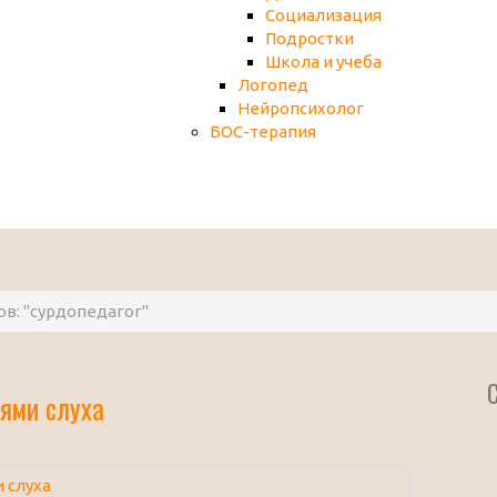
Социализация
Подростки
Школа и учеба
Логопед
Нейропсихолог
БОС-терапия
ов: "сурдопедагог"
ями слуха