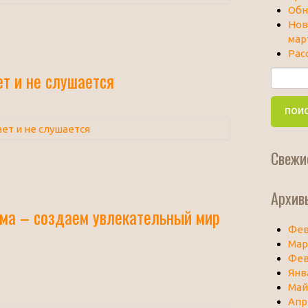
Обн
Нов
мар
Рас
ет и не слушается
Свежи
Архив
ма – создаем увлекательный мир
Фев
Мар
Фев
Янв
Май
Апр