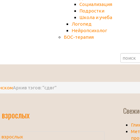
Социализация
Подростки
Школа и учеба
Логопед
Нейропсихолог
БОС-терапия
нском
Архив тэгов: "сдвг"
Свежи
 взрослых
Гли
Мет
про