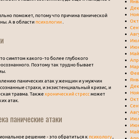
Янв
Дек
Ноя
сильно поможет, потому что причина панической
Окт
ны. А в области
психологии
.
Сен
Авг
ки
Июл
Июн
Май
это симптом какого-то более глубокого
Апр
осознанного. Поэтому так трудно бывает
Мар
мы.
Фев
Янв
влению панических атак у женщин и у мужчин
Дек
сознанные страхи, и экзистенциальный кризис, и
Ноя
еская травма. Также
хронический стресс
может
Окт
их атак.
Сен
Авг
ека панические атаки
Июл
Июн
Май
циональное решение - это обратиться к
психологу
,
Апр