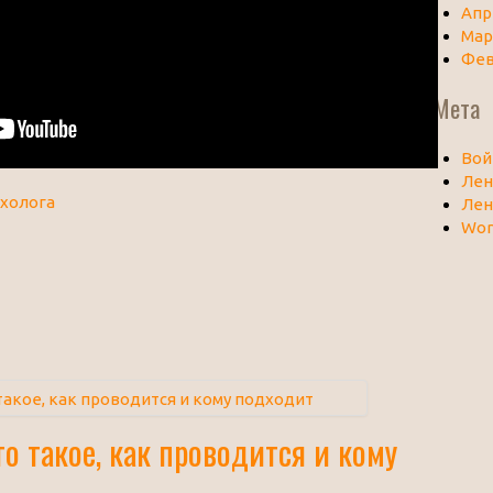
Апр
Мар
Фев
Мета
Вой
Лен
холога
Лен
Wor
о такое, как проводится и кому