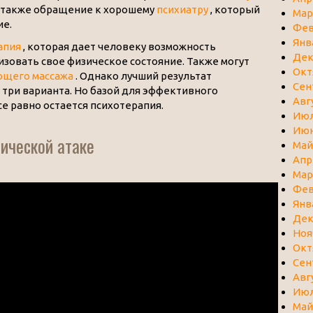
 также обращение к хорошему
психиатру
, который
Мар
ие.
Фев
Янв
апия
, которая дает человеку возможность
Дек
изовать свое физическое состояние. Также могут
Окт
ющего массажа
. Однако лучший результат
Сен
е три варианта. Но базой для эффективного
Авг
се равно остается психотерапия.
Июл
Июн
нической атаке
Май
Апр
Мар
Фев
Янв
Дек
Ноя
Окт
Сен
Авг
Июл
Май