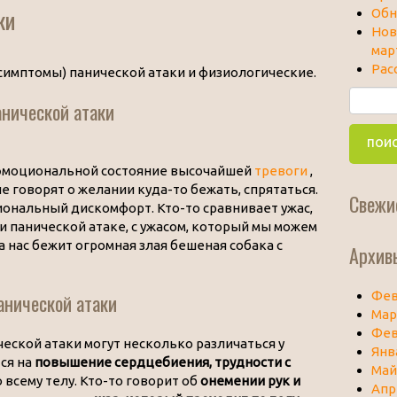
ки
Обн
Нов
мар
Рас
симптомы) панической атаки и физиологические.
анической атаки
 эмоциональной состояние высочайшей
тревоги
,
е говорят о желании куда-то бежать, спрятаться.
Свежи
ональный дискомфорт. Кто-то сравнивает ужас,
 панической атаке, с ужасом, который мы можем
а нас бежит огромная злая бешеная собака с
Архив
Фев
анической атаки
Мар
Фев
еской атаки могут несколько различаться у
Янв
ся на
повышение сердцебиения, трудности с
Май
 всему телу. Кто-то говорит об
онемении рук и
Апр