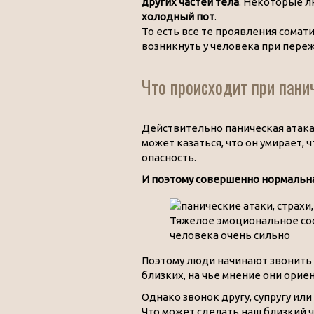
других частей тела
. Некоторые 
холодный пот
.
То есть все те проявления сомат
возникнуть у человека при пере
Что происходит при пани
Действительно паническая атака
может казаться, что он умирает, 
опасность.
И поэтому совершенно нормальная
Тяжелое эмоциональное сос
человека очень сильно
Поэтому люди начинают звонить 
близких, на чье мнение они орие
Однако звонок другу, супругу ил
Что может сделать наш близкий ч