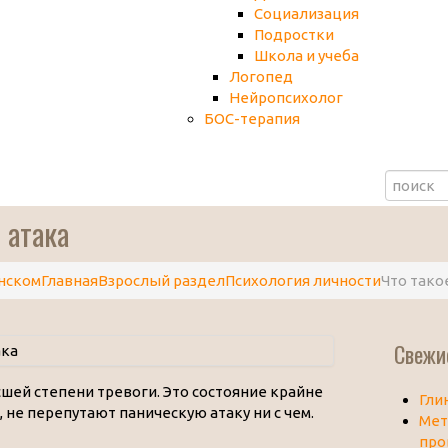
Социализация
Подростки
Школа и учеба
Логопед
Нейропсихолог
БОС-терапия
 атака
нском
Главная
Взрослый раздел
Психология личности
Что тако
Свежи
сшей степени тревоги. Это состояние крайне
Гли
 не перепутают паническую атаку ни с чем.
Мет
про