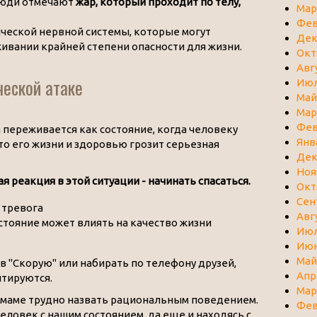
люди отмечают
жар, который проходит по телу,
Мар
Фев
ической нервной системы, которые могут
Дек
живании крайней степени опасности для жизни.
Окт
Авг
ческой атаке
Июл
Май
Мар
Фев
 переживается как состояние, когда человеку
Янв
что его жизни и здоровью грозит серьезная
Дек
Ноя
 реакция в этой ситуации - начинать спасаться.
Окт
Сен
Авг
тояние может влиять на качество жизни
Июл
Июн
Май
в "Скорую" или набирать по телефону друзей,
Апр
нтируются.
Мар
и маме трудно назвать рациональным поведением.
Фев
еловек с нашим состоянием, да еще и находясь с