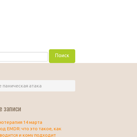
е паническая атака
е записи
нотерапия 14 марта
од EMDR: что это такое, как
водится и кому подходит